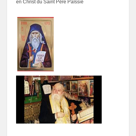
en Christ du Saint Père Païssié